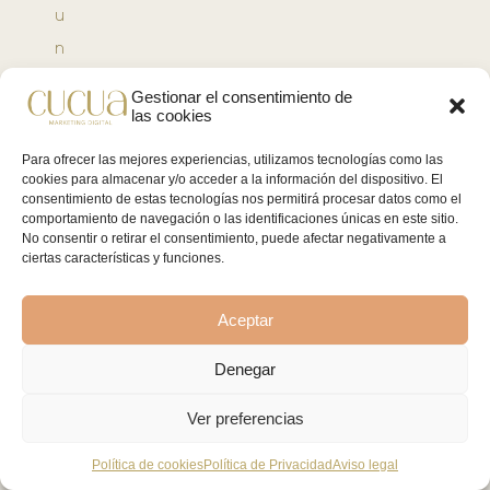
u
n
d
Gestionar el consentimiento de
las cookies
o
:
Para ofrecer las mejores experiencias, utilizamos tecnologías como las
cookies para almacenar y/o acceder a la información del dispositivo. El
v
consentimiento de estas tecnologías nos permitirá procesar datos como el
í
comportamiento de navegación o las identificaciones únicas en este sitio.
No consentir o retirar el consentimiento, puede afectar negativamente a
d
ciertas características y funciones.
e
o
Aceptar
s
Denegar
d
i
Ver preferencias
n
Política de cookies
Política de Privacidad
Aviso legal
á